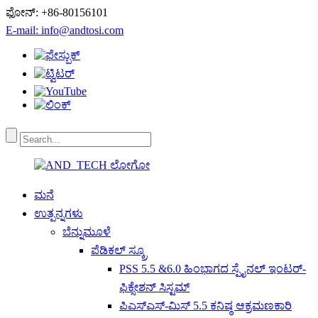
ಫೋನ್: +86-80156101
E-mail: info@andtosi.com
ಮನೆ
ಉತ್ಪನ್ನಗಳು
ಬೆನ್ನುಮೂಳೆ
ಪೆಡಿಕಲ್ ಸ್ಕ್ರೂ
PSS 5.5 &6.0 ಹಿಂಭಾಗದ ಸ್ಪೈನಲ್ ಇಂಟರ್-
ಫಿಕ್ಸೇಶನ್ ಸಿಸ್ಟಮ್
ಪಿಎಸ್ಎಸ್-ಮಿಸ್ 5.5 ಕನಿಷ್ಠ ಆಕ್ರಮಣಕಾರಿ