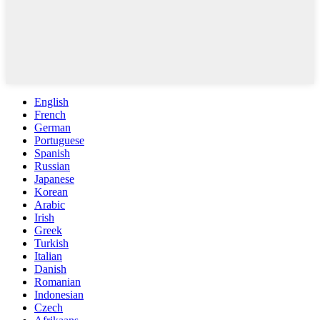
English
French
German
Portuguese
Spanish
Russian
Japanese
Korean
Arabic
Irish
Greek
Turkish
Italian
Danish
Romanian
Indonesian
Czech