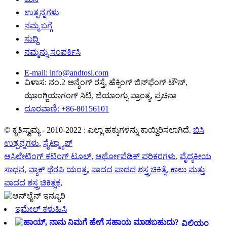
ಉತ್ಪನ್ನಗಳು
ನಮ್ಮ ಬಗ್ಗೆ
ಸುದ್ದಿ
ನಮ್ಮನ್ನು ಸಂಪರ್ಕಿಸಿ
E-mail: info@andtosi.com
ವಿಳಾಸ: ನಂ.2 ಅನ್ಶೆಂಗ್ ರಸ್ತೆ, ಹೆಕ್ಸಿಂಗ್ ಜಿನ್‌ಫೆಂಗ್ ಟೌನ್,
ಝಾಂಗ್ಜಿಯಾಗಂಗ್ ಸಿಟಿ, ಜಿಯಾಂಗ್ಸು ಪ್ರಾಂತ್ಯ, ಪ್ರಚಿನಾ
ದೂರವಾಣಿ: +86-80156101
© ಕೃತಿಸ್ವಾಮ್ಯ - 2010-2022 : ಎಲ್ಲಾ ಹಕ್ಕುಗಳನ್ನು ಕಾಯ್ದಿರಿಸಲಾಗಿದೆ.
ಬಿಸಿ
ಉತ್ಪನ್ನಗಳು
,
ಸೈಟ್ಮ್ಯಾಪ್
ಆಸಿಲೇಟಿಂಗ್ ಕಟಿಂಗ್ ಟೂಲ್
,
ಆರ್ಥೋಪೆಡಿಕ್ ಪರಿಕರಗಳು
,
ವೈದ್ಯಕೀಯ
ಸಾಧನ
,
ವ್ಯಾಕ್ ಥೆರಪಿ ಯಂತ್ರ
,
ಪಾದದ ಪಾದದ ಶಸ್ತ್ರಚಿಕಿತ್ಸೆ
,
ಕಾಲು ಮತ್ತು
ಪಾದದ ಶಸ್ತ್ರಚಿಕಿತ್ಸಕ
,
ಇಮೇಲ್ ಕಳುಹಿಸಿ
ವಿಲಿಯಂ