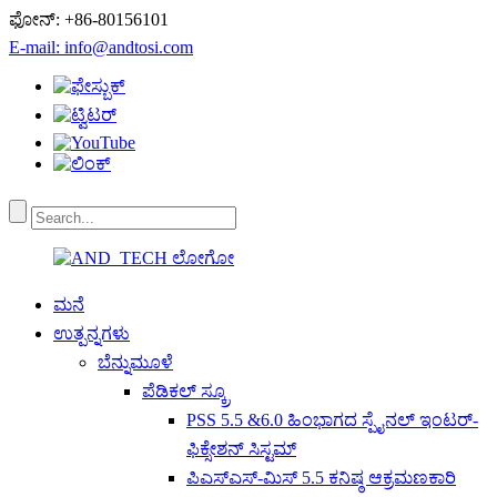
ಫೋನ್: +86-80156101
E-mail: info@andtosi.com
ಮನೆ
ಉತ್ಪನ್ನಗಳು
ಬೆನ್ನುಮೂಳೆ
ಪೆಡಿಕಲ್ ಸ್ಕ್ರೂ
PSS 5.5 &6.0 ಹಿಂಭಾಗದ ಸ್ಪೈನಲ್ ಇಂಟರ್-
ಫಿಕ್ಸೇಶನ್ ಸಿಸ್ಟಮ್
ಪಿಎಸ್ಎಸ್-ಮಿಸ್ 5.5 ಕನಿಷ್ಠ ಆಕ್ರಮಣಕಾರಿ