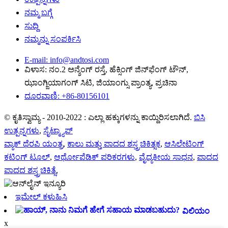
ನಮ್ಮ ಬಗ್ಗೆ
ಸುದ್ದಿ
ನಮ್ಮನ್ನು ಸಂಪರ್ಕಿಸಿ
E-mail: info@andtosi.com
ವಿಳಾಸ: ನಂ.2 ಅನ್ಶೆಂಗ್ ರಸ್ತೆ, ಹೆಕ್ಸಿಂಗ್ ಜಿನ್‌ಫೆಂಗ್ ಟೌನ್,
ಝಾಂಗ್ಜಿಯಾಗಂಗ್ ಸಿಟಿ, ಜಿಯಾಂಗ್ಸು ಪ್ರಾಂತ್ಯ, ಪ್ರಚಿನಾ
ದೂರವಾಣಿ: +86-80156101
© ಕೃತಿಸ್ವಾಮ್ಯ - 2010-2022 : ಎಲ್ಲಾ ಹಕ್ಕುಗಳನ್ನು ಕಾಯ್ದಿರಿಸಲಾಗಿದೆ.
ಬಿಸಿ
ಉತ್ಪನ್ನಗಳು
,
ಸೈಟ್ಮ್ಯಾಪ್
ವ್ಯಾಕ್ ಥೆರಪಿ ಯಂತ್ರ
,
ಕಾಲು ಮತ್ತು ಪಾದದ ಶಸ್ತ್ರಚಿಕಿತ್ಸಕ
,
ಆಸಿಲೇಟಿಂಗ್
ಕಟಿಂಗ್ ಟೂಲ್
,
ಆರ್ಥೋಪೆಡಿಕ್ ಪರಿಕರಗಳು
,
ವೈದ್ಯಕೀಯ ಸಾಧನ
,
ಪಾದದ
ಪಾದದ ಶಸ್ತ್ರಚಿಕಿತ್ಸೆ
,
ಇಮೇಲ್ ಕಳುಹಿಸಿ
ವಿಲಿಯಂ
x