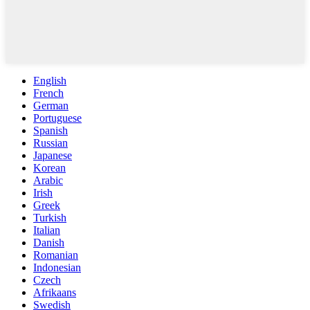
English
French
German
Portuguese
Spanish
Russian
Japanese
Korean
Arabic
Irish
Greek
Turkish
Italian
Danish
Romanian
Indonesian
Czech
Afrikaans
Swedish