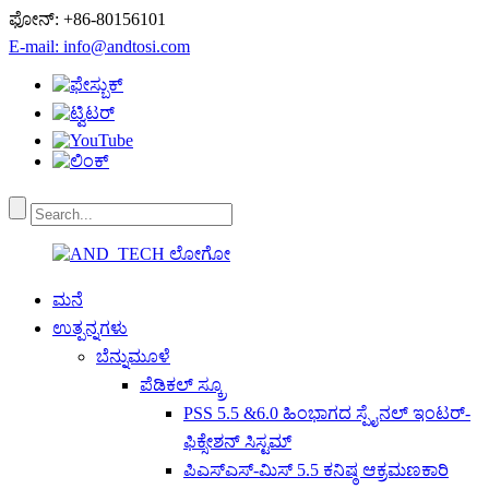
ಫೋನ್: +86-80156101
E-mail: info@andtosi.com
ಮನೆ
ಉತ್ಪನ್ನಗಳು
ಬೆನ್ನುಮೂಳೆ
ಪೆಡಿಕಲ್ ಸ್ಕ್ರೂ
PSS 5.5 &6.0 ಹಿಂಭಾಗದ ಸ್ಪೈನಲ್ ಇಂಟರ್-
ಫಿಕ್ಸೇಶನ್ ಸಿಸ್ಟಮ್
ಪಿಎಸ್ಎಸ್-ಮಿಸ್ 5.5 ಕನಿಷ್ಠ ಆಕ್ರಮಣಕಾರಿ