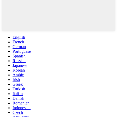
English
French
German
Portuguese
Spanish
Russian
Japanese
Korean
Arabic
Irish
Greek
Turkish
Italian
Danish
Romanian
Indonesian
Czech