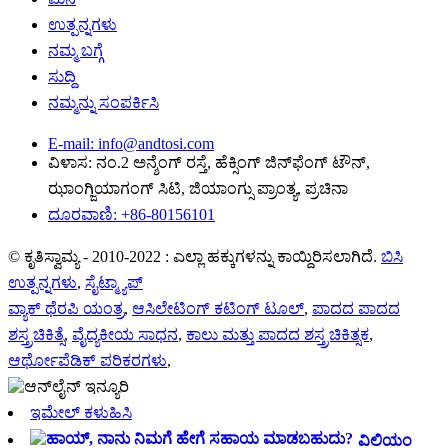
ಉತ್ಪನ್ನಗಳು
ನಮ್ಮ ಬಗ್ಗೆ
ಸುದ್ದಿ
ನಮ್ಮನ್ನು ಸಂಪರ್ಕಿಸಿ
E-mail: info@andtosi.com
ವಿಳಾಸ: ನಂ.2 ಅನ್ಶೆಂಗ್ ರಸ್ತೆ, ಹೆಕ್ಸಿಂಗ್ ಜಿನ್‌ಫೆಂಗ್ ಟೌನ್,
ಝಾಂಗ್ಜಿಯಾಗಂಗ್ ಸಿಟಿ, ಜಿಯಾಂಗ್ಸು ಪ್ರಾಂತ್ಯ, ಪ್ರಚಿನಾ
ದೂರವಾಣಿ: +86-80156101
© ಕೃತಿಸ್ವಾಮ್ಯ - 2010-2022 : ಎಲ್ಲಾ ಹಕ್ಕುಗಳನ್ನು ಕಾಯ್ದಿರಿಸಲಾಗಿದೆ.
ಬಿಸಿ
ಉತ್ಪನ್ನಗಳು
,
ಸೈಟ್ಮ್ಯಾಪ್
ವ್ಯಾಕ್ ಥೆರಪಿ ಯಂತ್ರ
,
ಆಸಿಲೇಟಿಂಗ್ ಕಟಿಂಗ್ ಟೂಲ್
,
ಪಾದದ ಪಾದದ
ಶಸ್ತ್ರಚಿಕಿತ್ಸೆ
,
ವೈದ್ಯಕೀಯ ಸಾಧನ
,
ಕಾಲು ಮತ್ತು ಪಾದದ ಶಸ್ತ್ರಚಿಕಿತ್ಸಕ
,
ಆರ್ಥೋಪೆಡಿಕ್ ಪರಿಕರಗಳು
,
ಇಮೇಲ್ ಕಳುಹಿಸಿ
ವಿಲಿಯಂ